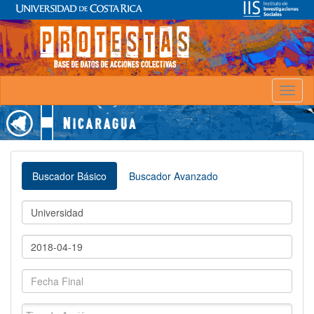
Toggl
naviga
Buscador Básico
Buscador Avanzado