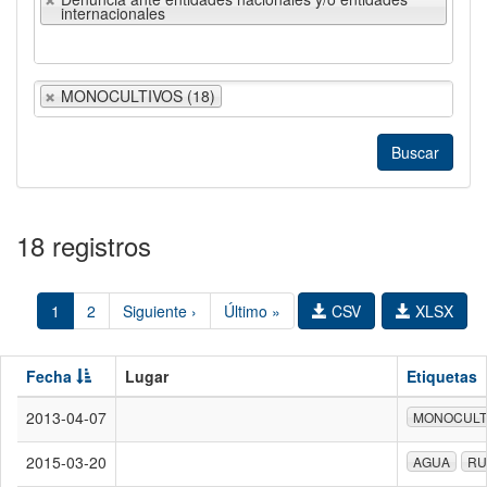
internacionales
MONOCULTIVOS (18)
18 registros
1
2
Siguiente ›
Último »
CSV
XLSX
Fecha
Lugar
Etiquetas
2013-04-07
MONOCULT
2015-03-20
AGUA
RU