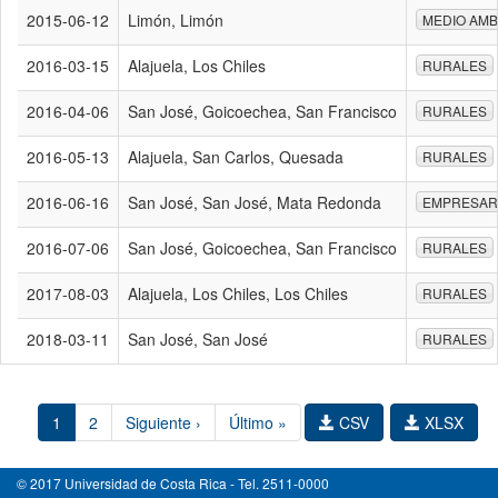
2015-06-12
Limón, Limón
MEDIO AMB
2016-03-15
Alajuela, Los Chiles
RURALES
2016-04-06
San José, Goicoechea, San Francisco
RURALES
2016-05-13
Alajuela, San Carlos, Quesada
RURALES
2016-06-16
San José, San José, Mata Redonda
EMPRESAR
2016-07-06
San José, Goicoechea, San Francisco
RURALES
2017-08-03
Alajuela, Los Chiles, Los Chiles
RURALES
2018-03-11
San José, San José
RURALES
1
2
Siguiente ›
Último »
CSV
XLSX
© 2017 Universidad de Costa Rica - Tel. 2511-0000