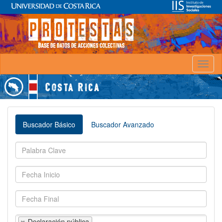
Toggl
naviga
Buscador Básico
Buscador Avanzado
Declaración pública