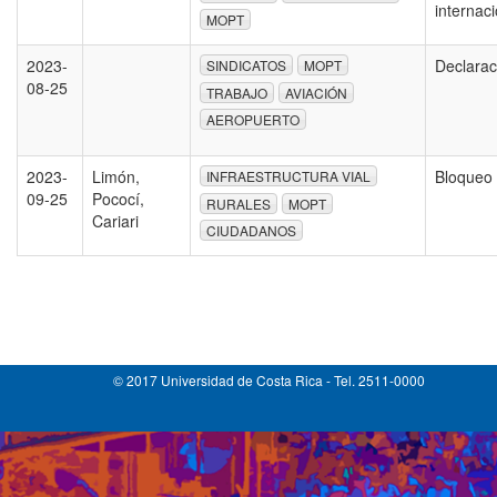
internac
MOPT
2023-
Declarac
SINDICATOS
MOPT
08-25
TRABAJO
AVIACIÓN
AEROPUERTO
2023-
Limón,
Bloqueo
INFRAESTRUCTURA VIAL
09-25
Pococí,
RURALES
MOPT
Cariari
CIUDADANOS
© 2017 Universidad de Costa Rica - Tel. 2511-0000