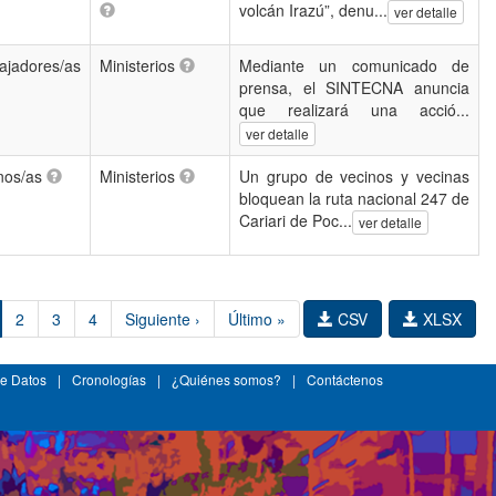
volcán Irazú”, denu...
ver detalle
ajadores/as
Ministerios
Mediante un comunicado de
prensa, el SINTECNA anuncia
que realizará una acció...
ver detalle
nos/as
Ministerios
Un grupo de vecinos y vecinas
bloquean la ruta nacional 247 de
Cariari de Poc...
ver detalle
2
3
4
Siguiente ›
Último »
CSV
XLSX
e Datos
|
Cronologías
|
¿Quiénes somos?
|
Contáctenos