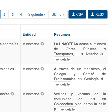
2
3
4
Siguiente ›
Último »
CSV
XLSX
r
Entidad
Resumen
ajadores/as
Ministerios
La UNAOTRAA acusa al ministro
de Obras Públicas y
Transportes, Luis Amador Ji...
ver detalle
esionales
Ministerios
A través de un manifiesto, el
Colegio y Comité de
Profesionales en Geología d...
ver detalle
nos/as
Ministerios
Vecinos y vecinas de la
comunidad de Ipis en
Goicoechea bloquearon la calle
p...
ver detalle