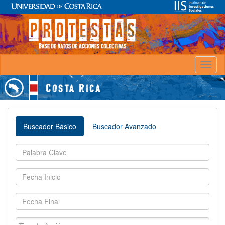
Toggl
naviga
Buscador Básico
Buscador Avanzado