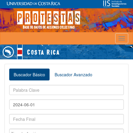
Toggl
naviga
Buscador Básico
Buscador Avanzado