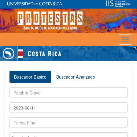
Toggl
naviga
Buscador Básico
Buscador Avanzado