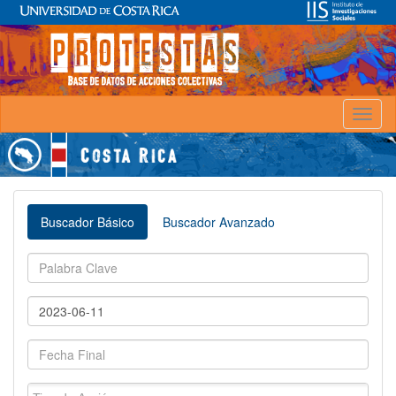
Toggl
naviga
Buscador Básico
Buscador Avanzado