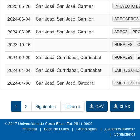
2025-05-26
San José, San José, Carmen
PROYECTO D
2024-06-04
San José, San José, Carmen
ARROCEROS
2024-06-05
San José, San José, Carmen
ARROZ
PR
2023-10-16
RURALES
C
2024-02-20
San José, Curridabat, Curridabat
RURALES
E
2024-04-04
San José, Curridabat, Curridabat
EMPRESARIO
2024-04-06
San José, San José, Catedral
EMPRESARIO
1
2
Siguiente ›
Último »
CSV
XLSX
© 2017 Universidad de Costa Rica - Tel. 2511-0000
Principal
|
Base de Datos
|
Cronologías
|
¿Quiénes somos?
|
Contáctenos