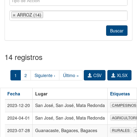
ARROZ (14)
14 registros
1
2
Siguiente ›
Último »
CSV
XLSX
Fecha
Lugar
Etiquetas
2023-12-20
San José, San José, Mata Redonda
CAMPESINOS
2024-04-01
San José, San José, Mata Redonda
AGRICULTOR
2023-07-28
Guanacaste, Bagaces, Bagaces
RURALES
C