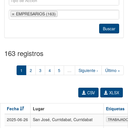
EMPRESARIOS (163)
163 registros
1
2
3
4
5
…
Siguiente ›
Último »
CSV
XLSX
Fecha
Lugar
Etiquetas
2025-06-26
San José, Curridabat, Curridabat
TRABAJAD