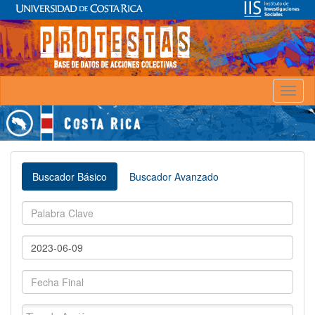
Toggl
naviga
Buscador Básico
Buscador Avanzado