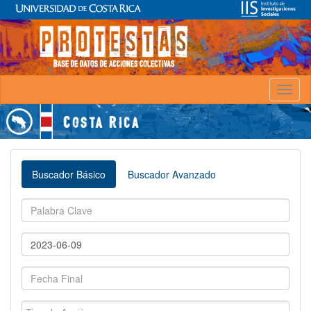
Toggl
naviga
Buscador Básico
Buscador Avanzado