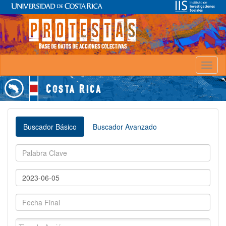
Toggl
naviga
Buscador Básico
Buscador Avanzado