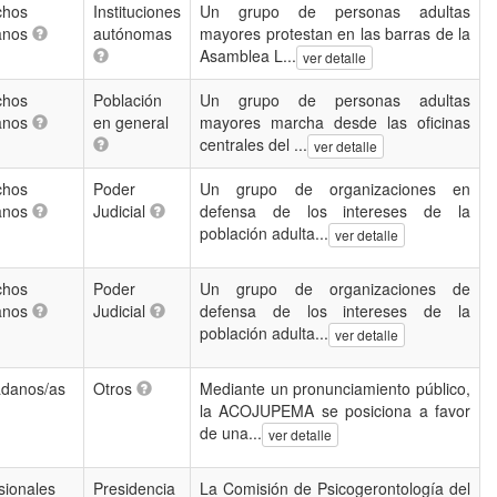
chos
Instituciones
Un grupo de personas adultas
anos
autónomas
mayores protestan en las barras de la
Asamblea L...
ver detalle
chos
Población
Un grupo de personas adultas
anos
en general
mayores marcha desde las oficinas
centrales del ...
ver detalle
chos
Poder
Un grupo de organizaciones en
anos
Judicial
defensa de los intereses de la
población adulta...
ver detalle
chos
Poder
Un grupo de organizaciones de
anos
Judicial
defensa de los intereses de la
población adulta...
ver detalle
adanos/as
Otros
Mediante un pronunciamiento público,
la ACOJUPEMA se posiciona a favor
de una...
ver detalle
sionales
Presidencia
La Comisión de Psicogerontología del