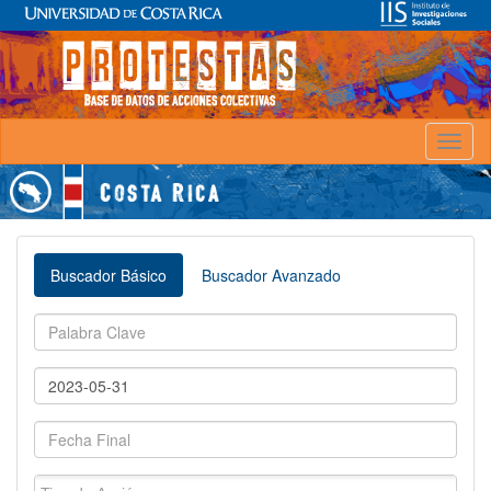
Toggl
naviga
Buscador Básico
Buscador Avanzado