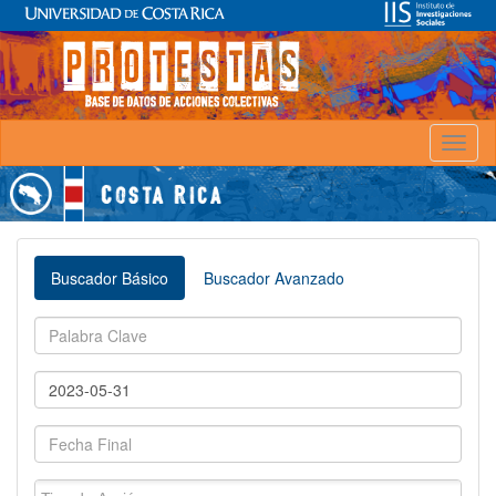
Toggl
naviga
Buscador Básico
Buscador Avanzado