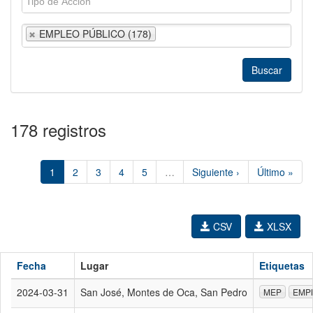
EMPLEO PÚBLICO (178)
178 registros
1
2
3
4
5
…
Siguiente ›
Último »
CSV
XLSX
Fecha
Lugar
Etiquetas
2024-03-31
San José, Montes de Oca, San Pedro
MEP
EMP