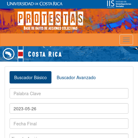
Toggl
naviga
Buscador Básico
Buscador Avanzado