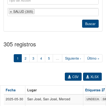
SALUD (305)
305 registros
1
2
3
4
5
…
Siguiente ›
Último »
CSV
XLSX
Fecha
Lugar
Etiquetas
2025-05-30
San José, San José, Merced
UNDECA
S