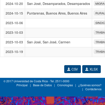
2024-10-20
San José, Desamparados, Desamparados
MIGRA
2024-10-15
Puntarenas, Buenos Aires, Buenos Aires
RURA
2023-10-06
SINDI
2023-10-03
TRABA
2023-10-03
San José, San José, Carmen
TRABA
2023-10-19
TRABA
CSV
XLSX
© 2017 Universidad de Costa Rica - Tel. 2511-0000
Principal
|
Base de Datos
|
Cronologías
|
¿Quiénes somos?
|
Contáctenos