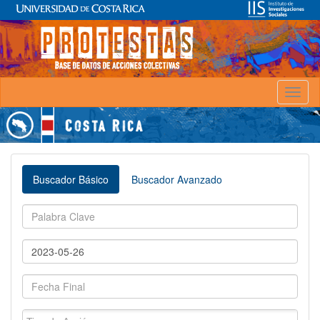
Toggl
naviga
Buscador Básico
Buscador Avanzado