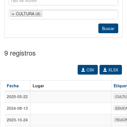
CULTURA (9)
9 registros
CSV
XLSX
Fecha
Lugar
Etique
2025-05-22
CULTU
2024-08-13
EDUCA
2023-10-24
FEUC