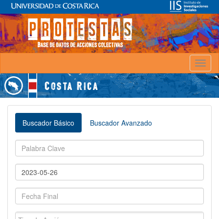
Toggl
naviga
Buscador Básico
Buscador Avanzado