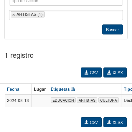
ARTISTAS (1)
1 registro
CSV
XLSX
Fecha
Lugar
Etiquetas
Tip
2024-08-13
Decl
EDUCACION
ARTISTAS
CULTURA
CSV
XLSX