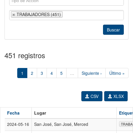
TRABAJADORES (451)
451 registros
1
2
3
4
5
…
Siguiente ›
Último »
CSV
XLSX
Fecha
Lugar
Etique
2024-05-16
San José, San José, Merced
TRABA