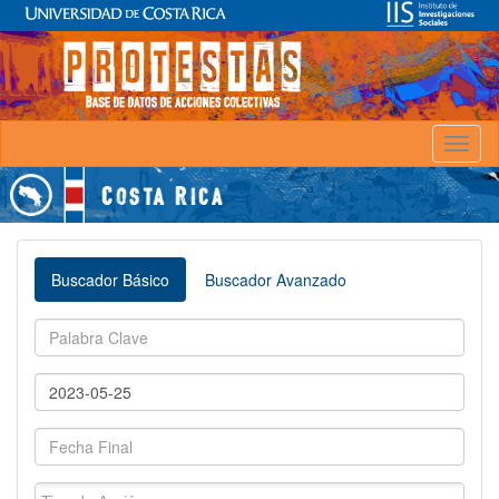
Toggl
naviga
Buscador Básico
Buscador Avanzado