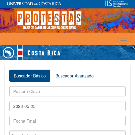
Toggl
naviga
Buscador Básico
Buscador Avanzado