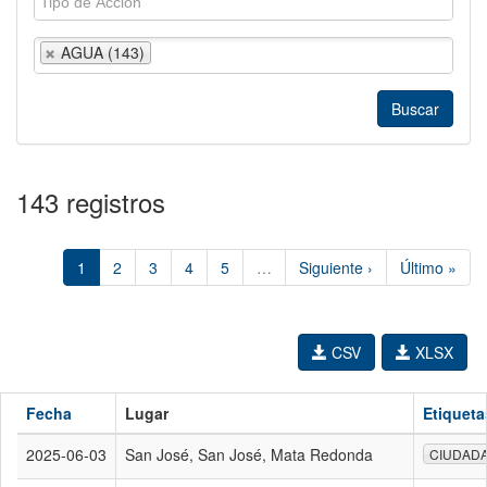
AGUA (143)
143 registros
1
2
3
4
5
…
Siguiente ›
Último »
CSV
XLSX
Fecha
Lugar
Etiqueta
2025-06-03
San José, San José, Mata Redonda
CIUDAD