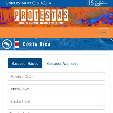
Toggl
naviga
Buscador Básico
Buscador Avanzado