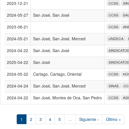
2023-12-21
CCSS
SI
2024-05-27
San José, San José
CCSS
SA
2023-08-21
CCSS
AN
2024-05-21
San José, San José, Merced
UNDECA
2024-04-22
San José, San José
SINDICATO
2025-04-22
San José
SINDICATO
2024-05-22
Cartago, Cartago, Oriental
CCSS
HO
2024-04-24
San José, San José, Merced
SINAE
CC
2024-04-22
San José, Montes de Oca, San Pedro
CCSS
AG
1
2
3
4
5
…
Siguiente ›
Último »