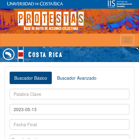
Toggl
naviga
Buscador Básico
Buscador Avanzado