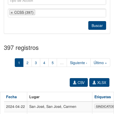
CCSS (397)
397 registros
1
2
3
4
5
…
Siguiente ›
Último »
CSV
XLSX
Fecha
Lugar
Etiquetas
2024-04-22
San José, San José, Carmen
SINDICATO