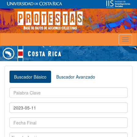
Toggl
naviga
Buscador Básico
Buscador Avanzado