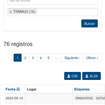
TRABAJO (76)
76 registros
1
2
3
4
5
…
Siguiente ›
Último »
CSV
XLSX
Fecha
Lugar
Etiquetas
2023-05-15
SINDICATOS
ESTU