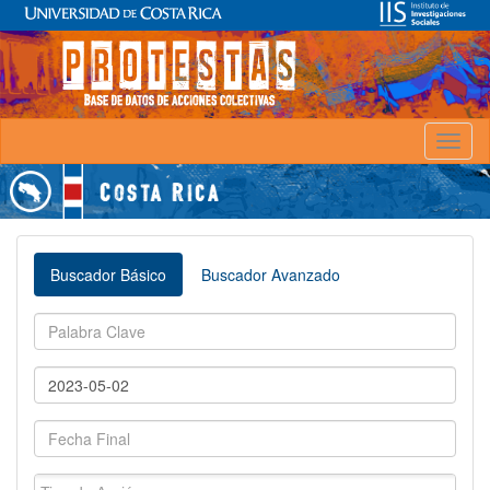
Toggl
naviga
Buscador Básico
Buscador Avanzado