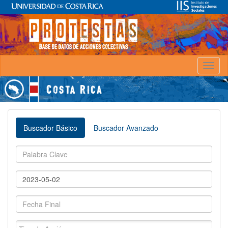
Toggl
naviga
Buscador Básico
Buscador Avanzado