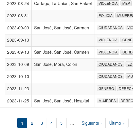
2023-08-24
Cartago, La Unión, San Rafael
VIOLENCIA
MEP
2023-08-31
POLICÍA
MUJERE
2023-09-09
San José, San José, Carmen
CIUDADANOS
VI
2023-09-13
VIOLENCIA
GENE
2023-09-13
San José, San José, Carmen
VIOLENCIA
DERE
2023-10-09
San José, Mora, Colón
CIUDADANOS
ED
2023-10-10
CIUDADANOS
MU
2023-11-23
GENERO
DEREC
2023-11-25
San José, San José, Hospital
MUJERES
DEREC
1
2
3
4
5
…
Siguiente ›
Último »