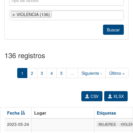
VIOLENCIA (136)
136 registros
1
2
3
4
5
…
Siguiente ›
Último »
CSV
XLSX
Fecha
Lugar
Etiquetas
2023-05-24
MUJERES
VIOLE