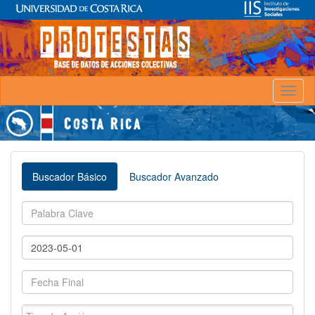
Toggl
naviga
Buscador Básico
Buscador Avanzado