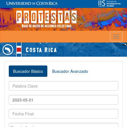
Toggl
naviga
Buscador Básico
Buscador Avanzado