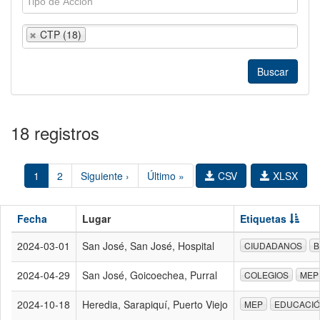
CTP (18)
18 registros
1
2
Siguiente ›
Último »
CSV
XLSX
Fecha
Lugar
Etiquetas
2024-03-01
San José, San José, Hospital
CIUDADANOS
B
2024-04-29
San José, Goicoechea, Purral
COLEGIOS
MEP
2024-10-18
Heredia, Sarapiquí, Puerto Viejo
MEP
EDUCACI