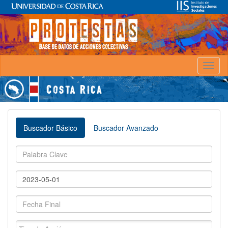
Toggl
naviga
Buscador Básico
Buscador Avanzado