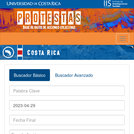
Toggl
naviga
Buscador Básico
Buscador Avanzado