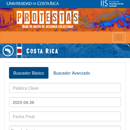
Toggl
naviga
Buscador Básico
Buscador Avanzado