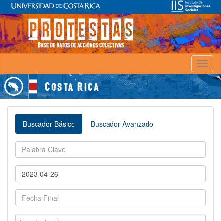
Toggl
naviga
Buscador Básico
Buscador Avanzado