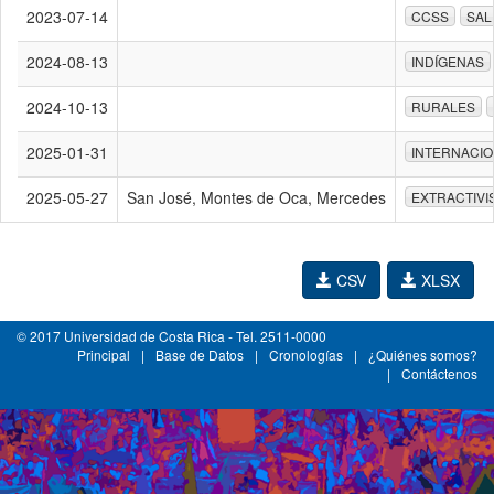
2023-07-14
CCSS
SAL
2024-08-13
INDÍGENAS
2024-10-13
RURALES
2025-01-31
INTERNACI
2025-05-27
San José, Montes de Oca, Mercedes
EXTRACTIVI
CSV
XLSX
© 2017 Universidad de Costa Rica - Tel. 2511-0000
Principal
|
Base de Datos
|
Cronologías
|
¿Quiénes somos?
|
Contáctenos