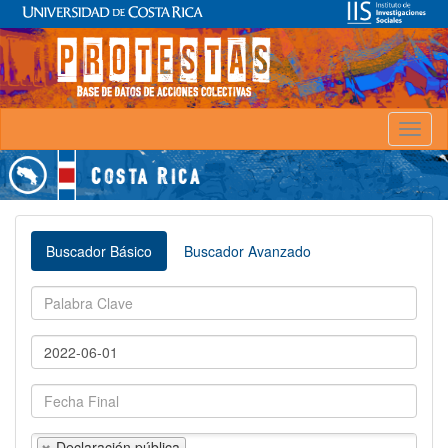
Toggl
naviga
Buscador Básico
Buscador Avanzado
Declaración pública