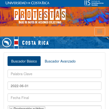
Toggl
naviga
Buscador Básico
Buscador Avanzado
Declaración pública