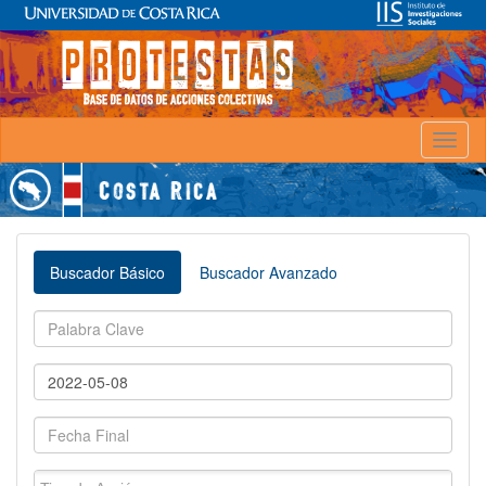
Toggl
naviga
Buscador Básico
Buscador Avanzado