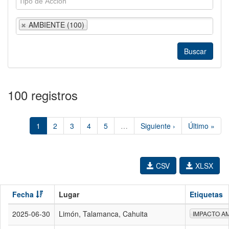
AMBIENTE (100)
100 registros
1
2
3
4
5
…
Siguiente ›
Último »
CSV
XLSX
Fecha
Lugar
Etiquetas
2025-06-30
Limón, Talamanca, Cahuita
IMPACTO A