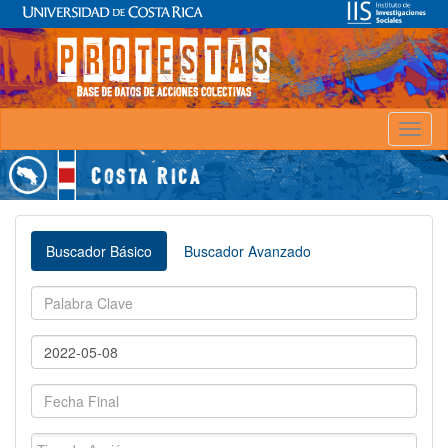
Toggl
naviga
Buscador Básico
Buscador Avanzado