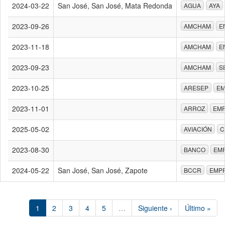
2024-03-22
San José, San José, Mata Redonda
AGUA
AYA
2023-09-26
AMCHAM
E
2023-11-18
AMCHAM
E
2023-09-23
AMCHAM
S
2023-10-25
ARESEP
EM
2023-11-01
ARROZ
EMP
2025-05-02
AVIACIÓN
C
2023-08-30
BANCO
EM
2024-05-22
San José, San José, Zapote
BCCR
EMP
1
2
3
4
5
…
Siguiente ›
Último »