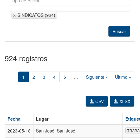
SINDICATOS (924)
924 registros
1
2
3
4
5
…
Siguiente ›
Último »
CSV
XLSX
Fecha
Lugar
Etique
2023-05-18
San José, San José
TRABA