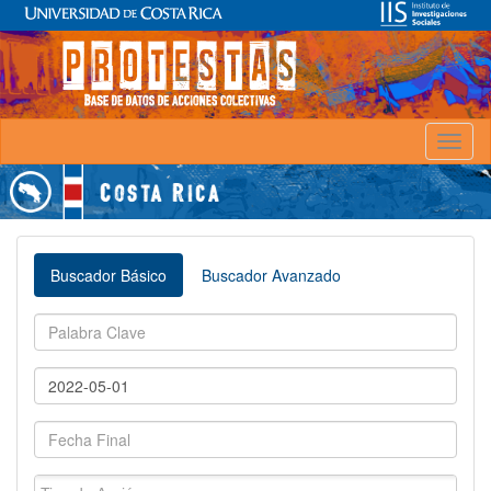
Toggl
naviga
Buscador Básico
Buscador Avanzado