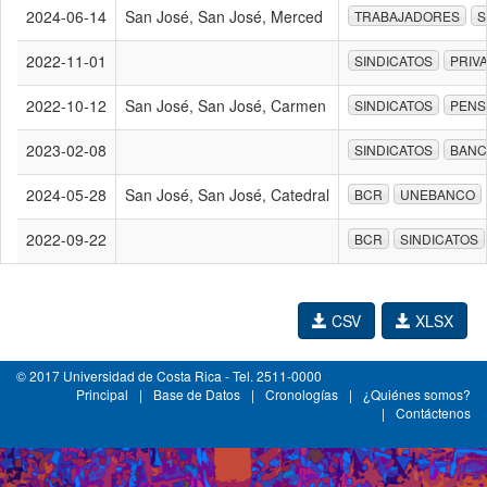
2024-06-14
San José, San José, Merced
TRABAJADORES
S
2022-11-01
SINDICATOS
PRIV
2022-10-12
San José, San José, Carmen
SINDICATOS
PENS
2023-02-08
SINDICATOS
BAN
2024-05-28
San José, San José, Catedral
BCR
UNEBANCO
2022-09-22
BCR
SINDICATOS
CSV
XLSX
© 2017 Universidad de Costa Rica - Tel. 2511-0000
Principal
|
Base de Datos
|
Cronologías
|
¿Quiénes somos?
|
Contáctenos