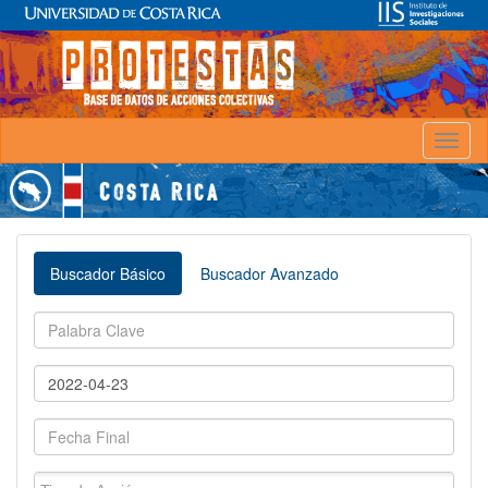
Toggl
naviga
Buscador Básico
Buscador Avanzado