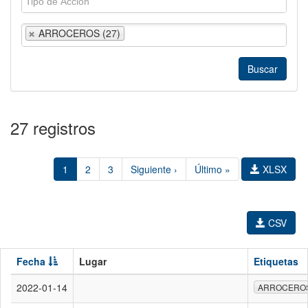
ARROCEROS (27)
27 registros
1
2
3
Siguiente ›
Último »
XLSX
CSV
Fecha
Lugar
Etiquetas
2022-01-14
ARROCERO