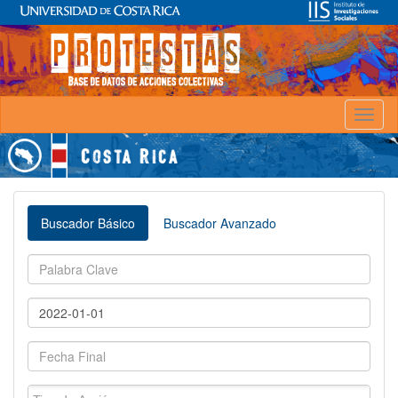
Toggl
naviga
Buscador Básico
Buscador Avanzado