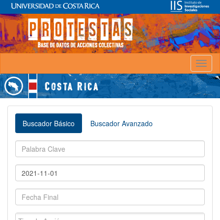
Toggl
naviga
Buscador Básico
Buscador Avanzado