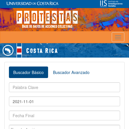
Toggl
naviga
Buscador Básico
Buscador Avanzado