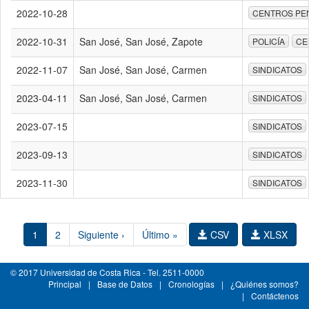
2022-10-28
CENTROS PEN
2022-10-31
San José, San José, Zapote
POLICÍA
CE
2022-11-07
San José, San José, Carmen
SINDICATOS
2023-04-11
San José, San José, Carmen
SINDICATOS
2023-07-15
SINDICATOS
2023-09-13
SINDICATOS
2023-11-30
SINDICATOS
1
2
Siguiente ›
Último »
CSV
XLSX
© 2017 Universidad de Costa Rica - Tel. 2511-0000
Principal
|
Base de Datos
|
Cronologías
|
¿Quiénes somos?
|
Contáctenos