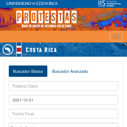
Toggl
naviga
Buscador Básico
Buscador Avanzado