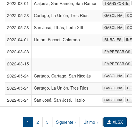
2022-03-01
Alajuela, San Ramón, San Ramón
TRANSPORTE
2022-05-23
Cartago, La Unión, Tres Ríos
GASOLINA
CO
2022-05-23
San José, Tibás, León XIII
GASOLINA
CO
2022-04-01
Limón, Pococí, Colorado
RURALES
IN
2022-03-23
EMPRESARIOS
2022-03-15
EMPRESARIOS
2022-05-24
Cartago, Cartago, San Nicolás
GASOLINA
CO
2022-05-24
Cartago, La Unión, Tres Ríos
GASOLINA
CO
2022-05-24
San José, San José, Hatillo
GASOLINA
CO
1
2
3
Siguiente ›
Último »
XLSX