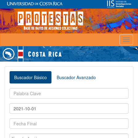
Toggl
naviga
Buscador Básico
Buscador Avanzado