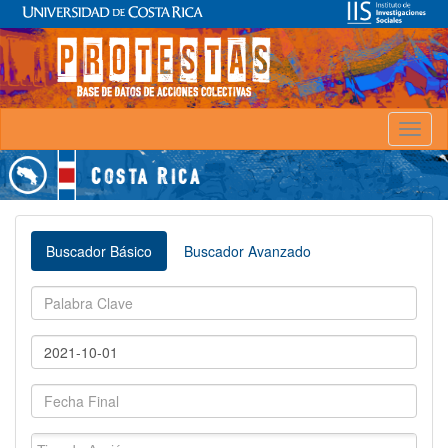
Toggl
naviga
Buscador Básico
Buscador Avanzado