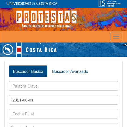
Toggl
naviga
Buscador Básico
Buscador Avanzado