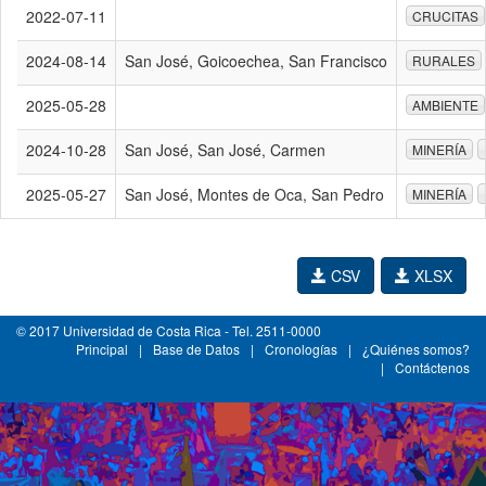
2022-07-11
CRUCITAS
2024-08-14
San José, Goicoechea, San Francisco
RURALES
2025-05-28
AMBIENTE
2024-10-28
San José, San José, Carmen
MINERÍA
2025-05-27
San José, Montes de Oca, San Pedro
MINERÍA
CSV
XLSX
© 2017 Universidad de Costa Rica - Tel. 2511-0000
Principal
|
Base de Datos
|
Cronologías
|
¿Quiénes somos?
|
Contáctenos