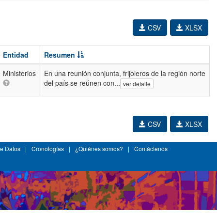
CSV
XLSX
Entidad
Resumen
Ministerios
En una reunión conjunta, frijoleros de la región norte
del país se reúnen con...
ver detalle
CSV
XLSX
e Datos
|
Cronologías
|
¿Quiénes somos?
|
Contáctenos