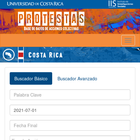
Toggl
naviga
Buscador Básico
Buscador Avanzado