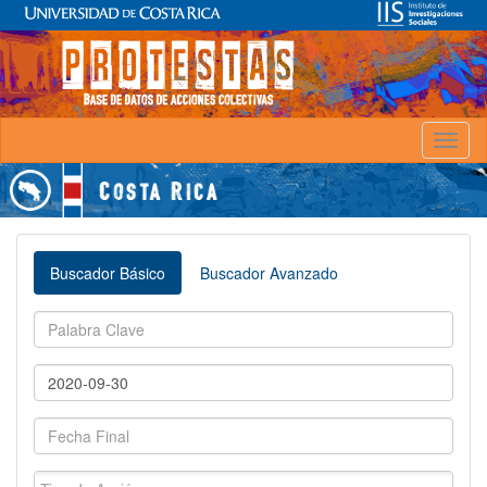
Toggl
naviga
Buscador Básico
Buscador Avanzado