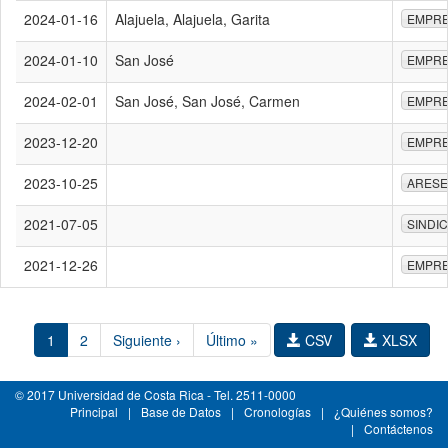
2024-01-16
Alajuela, Alajuela, Garita
EMPRE
2024-01-10
San José
EMPRE
2024-02-01
San José, San José, Carmen
EMPRE
2023-12-20
EMPRE
2023-10-25
ARESE
2021-07-05
SINDI
2021-12-26
EMPRE
1
2
Siguiente ›
Último »
CSV
XLSX
© 2017 Universidad de Costa Rica - Tel. 2511-0000
Principal
|
Base de Datos
|
Cronologías
|
¿Quiénes somos?
|
Contáctenos