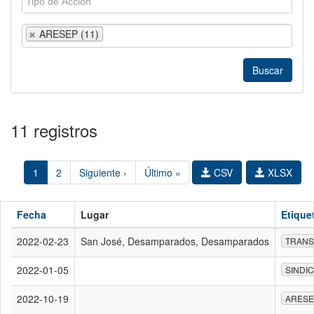
ARESEP (11)
11 registros
1
2
Siguiente ›
Último »
CSV
XLSX
Fecha
Lugar
Etique
2022-02-23
San José, Desamparados, Desamparados
TRANS
2022-01-05
SINDI
2022-10-19
ARESE