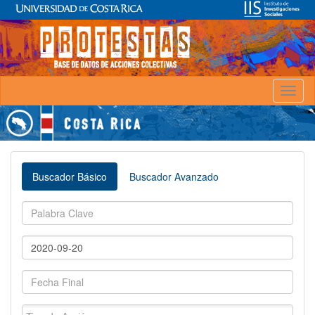
Toggl
naviga
Buscador Básico
Buscador Avanzado