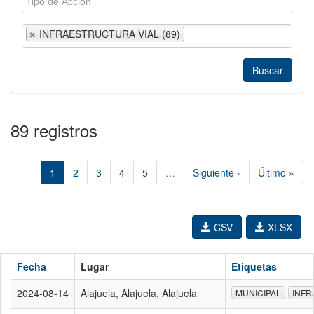
INFRAESTRUCTURA VIAL (89)
89 registros
1
2
3
4
5
…
Siguiente ›
Último »
CSV
XLSX
Fecha
Lugar
Etiquetas
2024-08-14
Alajuela, Alajuela, Alajuela
MUNICIPAL
INFR