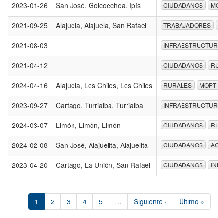
2023-01-26
San José, Goicoechea, Ipís
CIUDADANOS
M
2021-09-25
Alajuela, Alajuela, San Rafael
TRABAJADORES
2021-08-03
INFRAESTRUCTURA
2021-04-12
CIUDADANOS
R
2024-04-16
Alajuela, Los Chiles, Los Chiles
RURALES
MOPT
2023-09-27
Cartago, Turrialba, Turrialba
INFRAESTRUCTURA
2024-03-07
Limón, Limón, Limón
CIUDADANOS
R
2024-02-08
San José, Alajuelita, Alajuelita
CIUDADANOS
A
2023-04-20
Cartago, La Unión, San Rafael
CIUDADANOS
IN
1
2
3
4
5
…
Siguiente ›
Último »