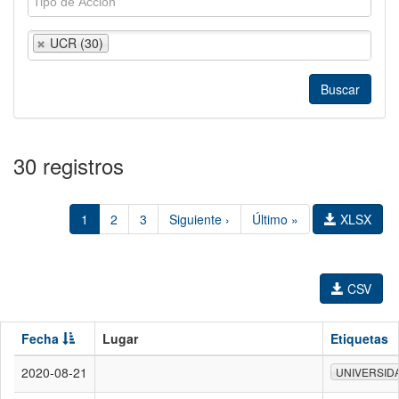
UCR (30)
30 registros
1
2
3
Siguiente ›
Último »
XLSX
CSV
Fecha
Lugar
Etiquetas
2020-08-21
UNIVERSID