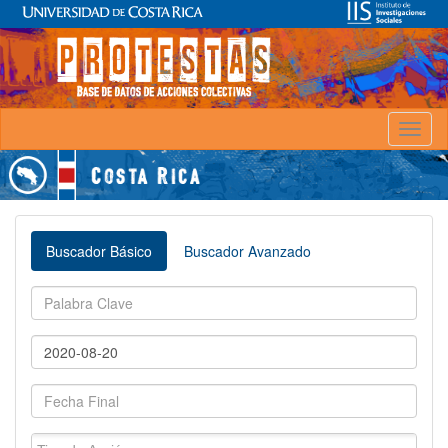
Toggl
naviga
Buscador Básico
Buscador Avanzado