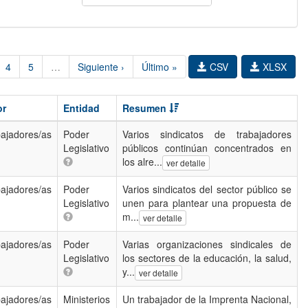
4
5
…
Siguiente ›
Último »
CSV
XLSX
or
Entidad
Resumen
ajadores/as
Poder
Varios sindicatos de trabajadores
Legislativo
públicos continúan concentrados en
los alre...
ver detalle
ajadores/as
Poder
Varios sindicatos del sector público se
Legislativo
unen para plantear una propuesta de
m...
ver detalle
ajadores/as
Poder
Varias organizaciones sindicales de
Legislativo
los sectores de la educación, la salud,
y...
ver detalle
ajadores/as
Ministerios
Un trabajador de la Imprenta Nacional,