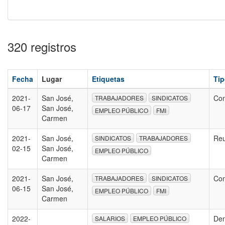
320 registros
Fecha
Lugar
Etiquetas
Tip
2021-
San José,
Con
TRABAJADORES
SINDICATOS
06-17
San José,
EMPLEO PÚBLICO
FMI
Carmen
2021-
San José,
Reu
SINDICATOS
TRABAJADORES
02-15
San José,
EMPLEO PÚBLICO
Carmen
2021-
San José,
Con
TRABAJADORES
SINDICATOS
06-15
San José,
EMPLEO PÚBLICO
FMI
Carmen
2022-
Den
SALARIOS
EMPLEO PÚBLICO