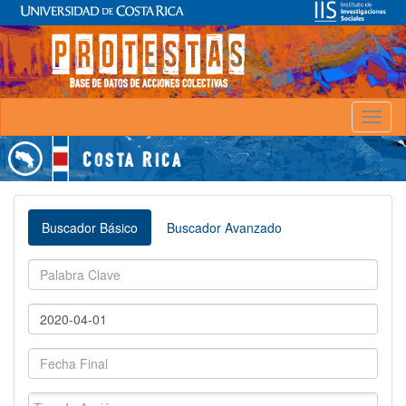
Toggl
naviga
Buscador Básico
Buscador Avanzado