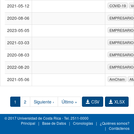
2021-05-12
COVID-19
V
2020-08-06
EMPRESARIO
2023-05-05
EMPRESARIO
2021-03-03
EMPRESARIO
2020-08-03
EMPRESARIO
2022-08-20
EMPRESARIO
2021-05-06
AmCham
A
1
2
Siguiente ›
Último »
CSV
XLSX
© 2017 Universidad de Costa Rica - Tel. 2511-0000
Principal
|
Base de Datos
|
Cronologías
|
¿Quiénes somos?
|
Contáctenos